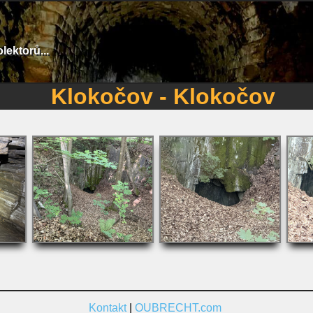
lektorů...
Klokočov - Klokočov
Kontakt
|
OUBRECHT.com