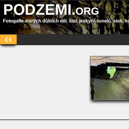
PODZEMI.org
Fotogafie starých důlních děl, štol, jeskyní, tunelů, stok, ko
❮❮